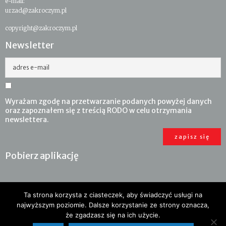
e-mail:
urzad@zakroczym.pl
copyright@zakroczym.pl
Newsletter
adres e-mail
Wyrażam zgodę na przetwarzanie podanych powyżej danych
oraz zapoznałem się z treścią RODO w celu otrzymania
newslettera.
Pobierz aplikację
Ta strona korzysta z ciasteczek, aby świadczyć usługi na
najwyższym poziomie. Dalsze korzystanie ze strony oznacza,
że zgadzasz się na ich użycie.