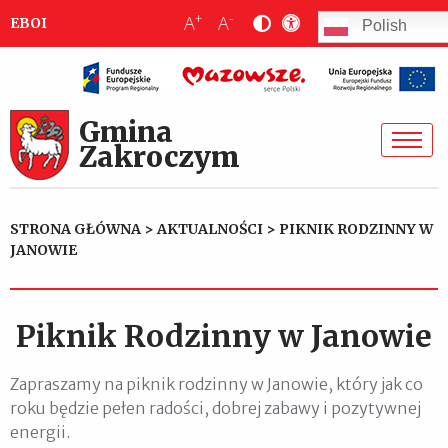
+
-
A
A
EBOI
Polish
Gmina
Zakroczym
STRONA GŁÓWNA
>
AKTUALNOŚCI
>
PIKNIK RODZINNY W
JANOWIE
Piknik Rodzinny w Janowie
Zapraszamy na piknik rodzinny w Janowie, który jak co
roku będzie pełen radości, dobrej zabawy i pozytywnej
energii.