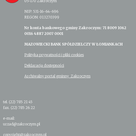
05-170 Zakroczym
NIP: 531-16-64-696
REGON: 013270399
Nr konta bankowego gminy Zakroczym: 71 8009 1062
0016 4887 2007 0001
MAZOWIECKI BANK SPÓŁDZIELCZY W ŁOMIANKACH
Polityka prywatności i pliki cookies
Deklaracja dostępności
Archiwalny portal gminny Zakroczym
tel. (22) 785 21 45
fax. (22) 785 26 22
e-mail:
urzad@zakroczym.pl
copyright@zakroczym.pl