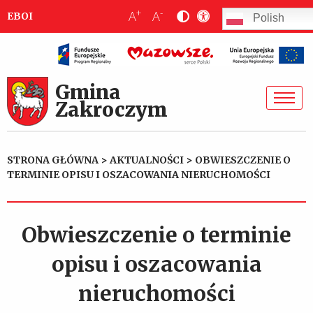
+
-
A
A
EBOI
Polish
Gmina
Zakroczym
STRONA GŁÓWNA
>
AKTUALNOŚCI
>
OBWIESZCZENIE O
TERMINIE OPISU I OSZACOWANIA NIERUCHOMOŚCI
Obwieszczenie o terminie
opisu i oszacowania
nieruchomości