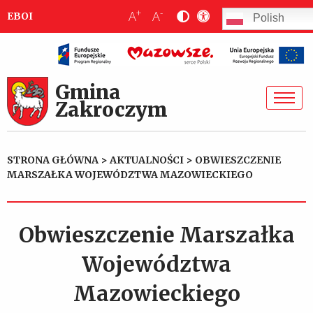
+
-
A
A
EBOI
Polish
Gmina
Zakroczym
STRONA GŁÓWNA
>
AKTUALNOŚCI
>
OBWIESZCZENIE
MARSZAŁKA WOJEWÓDZTWA MAZOWIECKIEGO
Obwieszczenie Marszałka
Województwa
Mazowieckiego