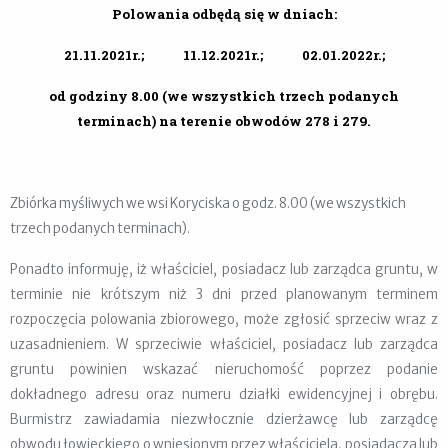
Polowania odbędą się w dniach:
21.11.2021r.; 11.12.2021r.; 02.01.2022r.;
od godziny 8.00 (we wszystkich trzech podanych
terminach)
na terenie obwodów 278 i 279.
Zbiórka myśliwych we wsi Koryciska o godz. 8.00 (we wszystkich
trzech podanych terminach).
Ponadto informuję, iż właściciel, posiadacz lub zarządca gruntu, w
terminie nie krótszym niż 3 dni przed planowanym terminem
rozpoczęcia polowania zbiorowego, może zgłosić sprzeciw wraz z
uzasadnieniem. W sprzeciwie właściciel, posiadacz lub zarządca
gruntu powinien wskazać nieruchomość poprzez podanie
dokładnego adresu oraz numeru działki ewidencyjnej i obrębu.
Burmistrz zawiadamia niezwłocznie dzierżawcę lub zarządcę
obwodu łowieckiego o wniesionym przez właściciela, posiadacza lub