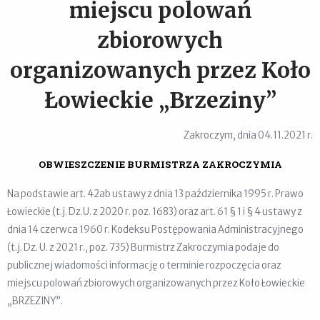
miejscu polowań
zbiorowych
organizowanych przez Koło
Łowieckie „Brzeziny”
Zakroczym, dnia 04.11.2021 r.
OBWIESZCZENIE
BURMISTRZA ZAKROCZYMIA
Na podstawie art. 42ab ustawy z dnia 13 października 1995 r. Prawo
Łowieckie (t.j. Dz.U. z 2020 r. poz. 1683) oraz art. 61 § 1 i § 4 ustawy z
dnia 14 czerwca 1960 r. Kodeksu Postępowania Administracyjnego
(t.j. Dz. U. z 2021 r., poz. 735) Burmistrz Zakroczymia podaje do
publicznej wiadomości informację o terminie rozpoczęcia oraz
miejscu polowań zbiorowych organizowanych przez Koło Łowieckie
„BRZEZINY”.