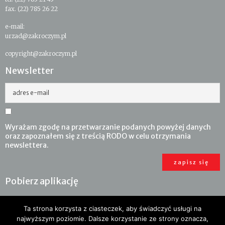
fax. (22) 785 26 22
e-mail:
urzad@zakroczym.pl
copyright@zakroczym.pl
Newsletter
adres e-mail
Wyrażam zgodę na przetwarzanie podanych powyżej danych
oraz zapoznałem się z treścią RODO w celu otrzymania
newslettera.
Pobierz aplikację
Ta strona korzysta z ciasteczek, aby świadczyć usługi na
najwyższym poziomie. Dalsze korzystanie ze strony oznacza,