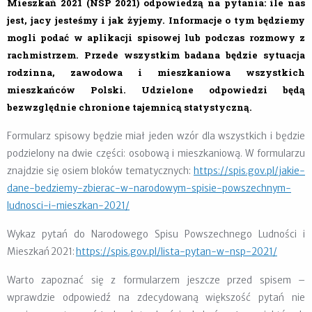
Mieszkań 2021 (NSP 2021) odpowiedzą na pytania: ile nas
jest, jacy jesteśmy i jak żyjemy. Informacje o tym będziemy
mogli podać w aplikacji spisowej lub podczas rozmowy z
rachmistrzem. Przede wszystkim badana będzie sytuacja
rodzinna, zawodowa i mieszkaniowa wszystkich
mieszkańców Polski. Udzielone odpowiedzi będą
bezwzględnie chronione tajemnicą statystyczną.
Formularz spisowy będzie miał jeden wzór dla wszystkich i będzie
podzielony na dwie części: osobową i mieszkaniową. W formularzu
znajdzie się osiem bloków tematycznych:
https://spis.gov.pl/jakie-
dane-bedziemy-zbierac-w-narodowym-spisie-powszechnym-
ludnosci-i-mieszkan-2021/
Wykaz pytań do Narodowego Spisu Powszechnego Ludności i
Mieszkań 2021:
https://spis.gov.pl/lista-pytan-w-nsp-2021/
Warto zapoznać się z formularzem jeszcze przed spisem –
wprawdzie odpowiedź na zdecydowaną większość pytań nie