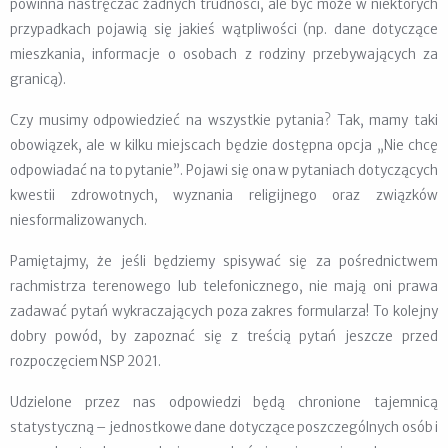
powinna nastręczać żadnych trudności, ale być może w niektórych
przypadkach pojawią się jakieś wątpliwości (np. dane dotyczące
mieszkania, informacje o osobach z rodziny przebywających za
granicą).
Czy musimy odpowiedzieć na wszystkie pytania? Tak, mamy taki
obowiązek, ale w kilku miejscach będzie dostępna opcja „Nie chcę
odpowiadać na to pytanie”. Pojawi się ona w pytaniach dotyczących
kwestii zdrowotnych, wyznania religijnego oraz związków
niesformalizowanych.
Pamiętajmy, że jeśli będziemy spisywać się za pośrednictwem
rachmistrza terenowego lub telefonicznego, nie mają oni prawa
zadawać pytań wykraczających poza zakres formularza! To kolejny
dobry powód, by zapoznać się z treścią pytań jeszcze przed
rozpoczęciem NSP 2021.
Udzielone przez nas odpowiedzi będą chronione tajemnicą
statystyczną – jednostkowe dane dotyczące poszczególnych osób i