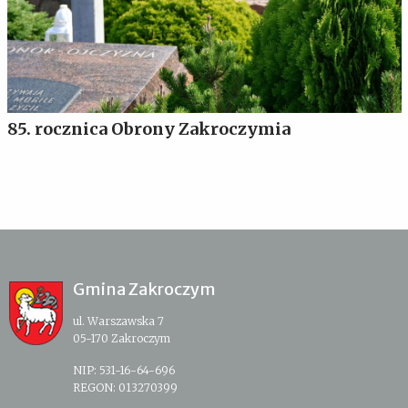
85. rocznica Obrony Zakroczymia
Gmina Zakroczym
ul. Warszawska 7
05-170 Zakroczym
NIP: 531-16-64-696
REGON: 013270399