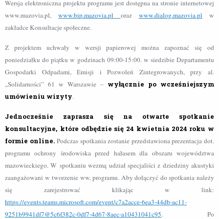
Wersja elektroniczna projektu programu jest dostępna na stronie internetowej
www.mazovia.pl,
www.bip.mazovia.pl
oraz
www.dialog.mazovia.pl
w
zakładce Konsultacje społeczne.
Z projektem uchwały w wersji papierowej można zapoznać się od
poniedziałku do piątku w godzinach 09:00-15:00. w siedzibie Departamentu
Gospodarki Odpadami, Emisji i Pozwoleń Zintegrowanych, przy al.
„Solidarności” 61 w Warszawie –
wyłącznie po wcześniejszym
umówieniu wizyty
.
Jednocześnie zaprasza się na otwarte spotkanie
konsultacyjne, które odbędzie się 24 kwietnia 2024 roku w
formie online.
Podczas spotkania zostanie przedstawiona prezentacja dot.
programu ochrony środowiska przed hałasem dla obszaru województwa
mazowieckiego. W spotkaniu wezmą udział specjaliści z dziedziny akustyki
zaangażowani w tworzenie ww. programu. Aby dołączyć do spotkania należy
się zarejestrować klikając w link:
https://events.teams.microsoft.com/event/c7a2acce-6ea3-44db-ac11-
9251b9941df7@5c6f382c-0df7-4d67-8aec-a10431041c95
. Po