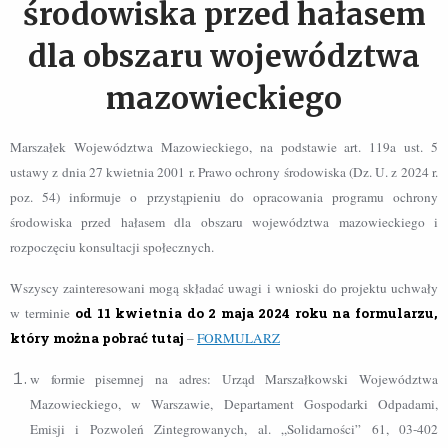
środowiska przed hałasem
dla obszaru województwa
mazowieckiego
Marszałek Województwa Mazowieckiego, na podstawie art. 119a ust. 5
ustawy z dnia 27 kwietnia 2001 r. Prawo ochrony środowiska (Dz. U. z 2024 r.
poz. 54) informuje o przystąpieniu do opracowania programu ochrony
środowiska przed hałasem dla obszaru województwa mazowieckiego i
rozpoczęciu konsultacji społecznych.
Wszyscy zainteresowani mogą składać uwagi i wnioski do projektu uchwały
w terminie
od 11 kwietnia do 2 maja 2024 roku na formularzu,
który można pobrać tutaj
–
FORMULARZ
w formie pisemnej na adres: Urząd Marszałkowski Województwa
Mazowieckiego, w Warszawie, Departament Gospodarki Odpadami,
Emisji i Pozwoleń Zintegrowanych, al. „Solidarności” 61, 03-402