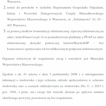
Warszawa,
ustnie do protokołu w siedzibie Departamentu Gospodarki Odpadami,
Emisji i Pozwoleń Zintegrowanych Urzędu Marszałkowskiego
Województwa Mazowieckiego w Warszawie, al. „Solidarności” 61, 03 –
402 Warszawa,
za pomocą środków komunikacji elektronicznej: a)pocztą elektroniczną na
adres: halas@mazovia.pl; b) za pośrednictwem platformy e-PUAP na adres
elektronicznej skrzynki podawczej /umwm/SkrytkaESP – bez
konieczności opatrywania ich kwalifikowanym podpisem elektronicznym.
Organem właściwym do rozpatrzenia uwag i wniosków jest Marszałek
Województwa Mazowieckiego.
Zgodnie z art. 41 ustawy z dnia 3 października 2008 r. o udostępnianiu
informacji o środowisku i jego ochronie, udziale społeczeństwa w ochronie
środowiska oraz o ocenach oddziaływania na środowisko (Dz. U. z 2023 r.
poz. 1094, z późn. zm.) uwagi lub wnioski złożone po upływie terminu
określonego powyżej, pozostawia się bez rozpatrzenia.