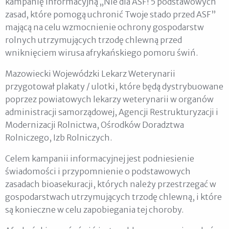
kampanię informacyjną „Nie dla ASF! 5 podstawowych
zasad, które pomogą uchronić Twoje stado przed ASF”
mającą na celu wzmocnienie ochrony gospodarstw
rolnych utrzymujących trzodę chlewną przed
wniknięciem wirusa afrykańskiego pomoru świń.
Mazowiecki Wojewódzki Lekarz Weterynarii
przygotował plakaty / ulotki, które będą dystrybuowane
poprzez powiatowych lekarzy weterynarii w organów
administracji samorządowej, Agencji Restrukturyzacji i
Modernizacji Rolnictwa, Ośrodków Doradztwa
Rolniczego, Izb Rolniczych.
Celem kampanii informacyjnej jest podniesienie
świadomości i przypomnienie o podstawowych
zasadach bioasekuracji, których należy przestrzegać w
gospodarstwach utrzymujących trzodę chlewną, i które
są konieczne w celu zapobiegania tej choroby.