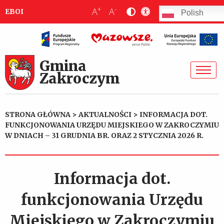
+
-
A
A
EBOI
Polish
Gmina
Zakroczym
STRONA GŁÓWNA
>
AKTUALNOŚCI
>
INFORMACJA DOT.
FUNKCJONOWANIA URZĘDU MIEJSKIEGO W ZAKROCZYMIU
W DNIACH – 31 GRUDNIA BR. ORAZ 2 STYCZNIA 2026 R.
Informacja dot.
funkcjonowania Urzędu
Miejskiego w Zakroczymiu