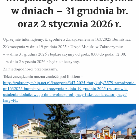
w dniach – 31 grudnia br.
oraz 2 stycznia 2026 r.
Uprzejmie informujemy, iż zgodnie z Zarządzeniem nr 163/2025 Burmistrza
Zakroczymia w dniu 19 grudnia 2025 r. Urząd Miejski w Zakroczymiu:
– w dniu 31 grudnia 2025 r będzie czynny od godz. 8:00 do godz. 12:00,
– w dniu 2 stycznia 2026 r. będzie nieczynny.
Za niedogodności przepraszamy.
Tekst zarządzenia można znaleźć pod linkiem –
https://zakroczym.bip.net.pl/kategorie/347-2025-r/artykuly/3579-zarzadzenie-
nr-1632025-burmistrza-zakroczymia-z-dnia-19-grudnia-2025-r-w-sprawie-
ustalenia-dodatkowego-dnia-wolnego-od-pracy-i-skrocenia-czasu-pracy?
lang=PL