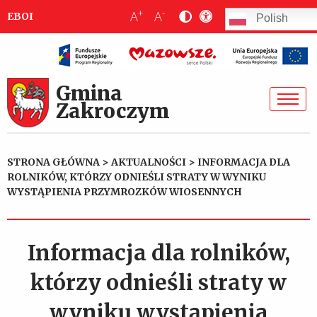
+
-
A
A
EBOI
Polish
Gmina
Zakroczym
STRONA GŁÓWNA
>
AKTUALNOŚCI
>
INFORMACJA DLA
ROLNIKÓW, KTÓRZY ODNIEŚLI STRATY W WYNIKU
WYSTĄPIENIA PRZYMROZKÓW WIOSENNYCH
Informacja dla rolników,
którzy odnieśli straty w
wyniku wystąpienia