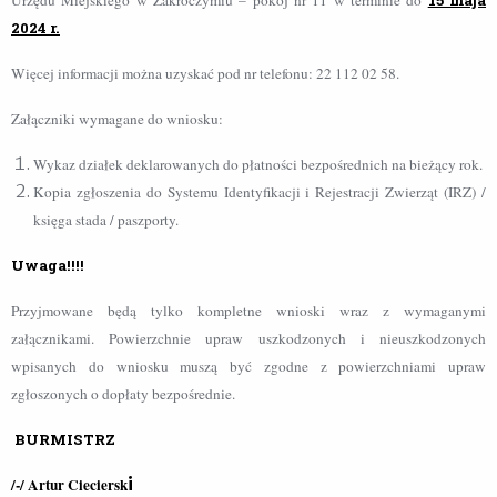
Urzędu Miejskiego w Zakroczymiu – pokój nr 11 w terminie do
15 maja
2024 r.
Więcej informacji można uzyskać pod nr telefonu: 22 112 02 58.
Załączniki wymagane do wniosku:
Wykaz działek deklarowanych do płatności bezpośrednich na bieżący rok.
Kopia zgłoszenia do Systemu Identyfikacji i Rejestracji Zwierząt (IRZ) /
księga stada / paszporty.
Uwaga!!!!
Przyjmowane będą tylko kompletne wnioski wraz z wymaganymi
załącznikami. Powierzchnie upraw uszkodzonych i nieuszkodzonych
wpisanych do wniosku muszą być zgodne z powierzchniami upraw
zgłoszonych o dopłaty bezpośrednie.
BURMISTRZ
i
/-/ Artur Cieciersk