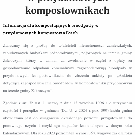
kompostownikach
Informacja dla kompostujących bioodpady w
przydomowych kompostownikach
Zwracamy się z prośbą do właścicieli nieruchomości zamieszkałych,
zabudowanych budynkami jednorodzinnymi, położonych na terenie gminy
Zakroczym, którzy w zamian za zwolnienie w części z opłaty za
gospodarowanie odpadami komunalnymi zagospodarowują bioodpady w
przydomowych kompostownikach, do złożenia ankiety pn. „Ankieta
dotycząca zagospodarowania bioodpadów w kompostowniku przydomowym
na terenie gminy Zakroczym”.
Zgodnie z art. 3b ust. 1 ustawy z dnia 13 września 1996 r. o utrzymaniu
czystości
i porządku w gminach (Dz. U. z 2024 r. poz. 399) każda gmina
obowiązana jest do osiągnięcia określonego poziomu przygotowania do
ponownego użycia i recyklingu odpadów komunalnych w danym roku
kalendarzowym. Dla roku 2023 poziom ten wynosi 35% wagowo zaś dla roku