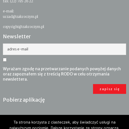
fax. (22) 785 26 22
e-mail:
urzad@zakroczym.pl
copyright@zakroczym.pl
Newsletter
adres e-mail
Wyrażam zgodę na przetwarzanie podanych powyżej danych
oraz zapoznałem się z treścią RODO w celu otrzymania
newslettera.
Pobierz aplikację
Ta strona korzysta z ciasteczek, aby świadczyć usługi na
najwyższym poziomie. Dalsze korzystanie ze strony oznacza,