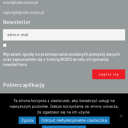
urzad@zakroczym.pl
copyright@zakroczym.pl
Newsletter
adres e-mail
Wyrażam zgodę na przetwarzanie podanych powyżej danych
oraz zapoznałem się z treścią RODO w celu otrzymania
newslettera.
Pobierz aplikację
Ta strona korzysta z ciasteczek, aby świadczyć usługi na
najwyższym poziomie. Dalsze korzystanie ze strony oznacza,
że zgadzasz się na ich użycie.
Zgoda
Odrzuć niefunkcjonalne ciasteczka