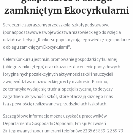
zamkniętym Ekocyrkularni
Serdecznie zapraszamy przedszkola, szkoły podstawowe
i ponadpodstawowe z województwa mazowieckiego do wzięcia
udziału w II edycji „Konkursu popularyzującego wiedzę o gospodarce
o obiegu zamkniętym Ekocyrkularni”.
Celem Konkursu jest m.in. promowanie gospodarki cyrkularnej
(obiegu zamkniętego) oraz ukazanie i docenienie pomysłowych
i oryginalnych pozalekcyjnych aktywności szkół i nauczycieli
z województwa mazowieckiego w tym zakresie. Pomimo,
że tematyka wydaje się trudna i specjalistyczna, to dotyczy
zagadnień i aktywności szkół, które otaczają każdego z nas
i są z pewnością realizowane w przedszkolach i szkołach.
Szczegółowe informacje można uzyskać u pracowników
Departamentu Gospodarki Odpadami, Emisji i Pozwoleń
Zintegrowanych pod numerami telefonów: 22 35 63 839, 22 59 79