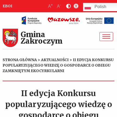
+
-
A
A
EBOI
Polish
Gmina
Zakroczym
STRONA GŁÓWNA
>
AKTUALNOŚCI
>
II EDYCJA KONKURSU
POPULARYZUJĄCEGO WIEDZĘ O GOSPODARCE O OBIEGU
ZAMKNIĘTYM EKOCYRKULARNI
II edycja Konkursu
popularyzującego wiedzę o
gospodarce o obiegu