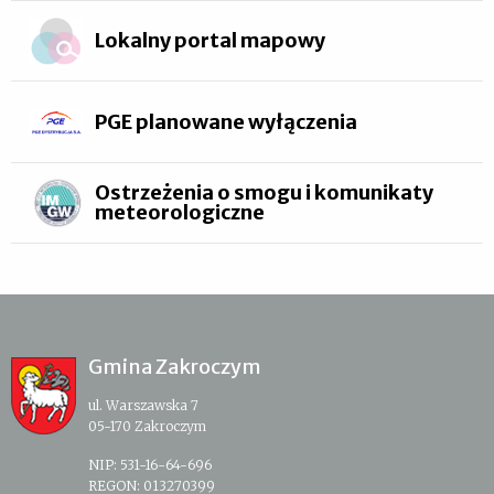
Lokalny portal mapowy
PGE planowane wyłączenia
Ostrzeżenia o smogu i komunikaty
meteorologiczne
Gmina Zakroczym
ul. Warszawska 7
05-170 Zakroczym
NIP: 531-16-64-696
REGON: 013270399