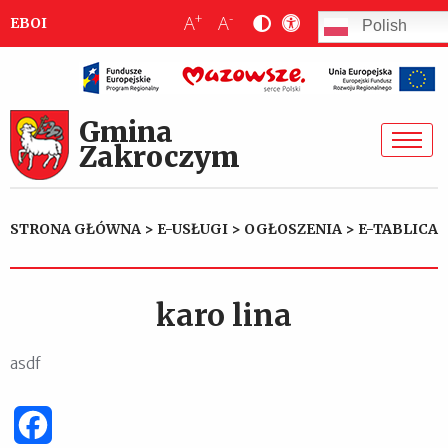
+
-
A
A
EBOI
Polish
Gmina
Zakroczym
STRONA GŁÓWNA
>
E-USŁUGI
>
OGŁOSZENIA
>
E-TABLICA
karo lina
asdf
Facebook