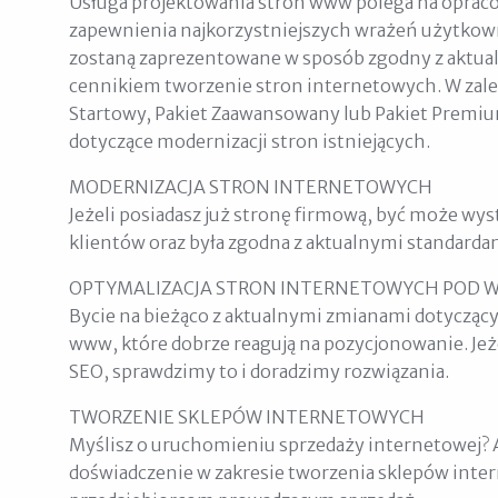
Usługa projektowania stron www polega na opracow
zapewnienia najkorzystniejszych wrażeń użytkowni
zostaną zaprezentowane w sposób zgodny z aktual
cennikiem tworzenie stron internetowych. W zależ
Startowy, Pakiet Zaawansowany lub Pakiet Premium
dotyczące modernizacji stron istniejących.
MODERNIZACJA STRON INTERNETOWYCH
Jeżeli posiadasz już stronę firmową, być może wyst
klientów oraz była zgodna z aktualnymi standardam
OPTYMALIZACJA STRON INTERNETOWYCH POD 
Bycie na bieżąco z aktualnymi zmianami dotyczą
www, które dobrze reagują na pozycjonowanie. Jeż
SEO, sprawdzimy to i doradzimy rozwiązania.
TWORZENIE SKLEPÓW INTERNETOWYCH
Myślisz o uruchomieniu sprzedaży internetowej?
doświadczenie w zakresie tworzenia sklepów int