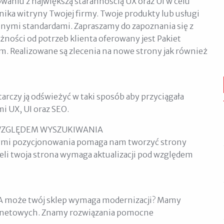
aniu z największą starannością UX oraz UI w celu
ka witryny Twojej firmy. Twoje produkty lub usługi
nymi standardami. Zapraszamy do zapoznania się z
ności od potrzeb klienta oferowany jest Pakiet
. Realizowane są zlecenia na nowe strony jak również
arczy ją odświeżyć w taki sposób aby przyciągała
i UX, UI oraz SEO.
WZGLĘDEM WYSZUKIWANIA
cymi pozycjonowania pomaga nam tworzyć strony
eli twoja strona wymaga aktualizacji pod względem
 A może twój sklep wymaga modernizacji? Mamy
ernetowych. Znamy rozwiązania pomocne