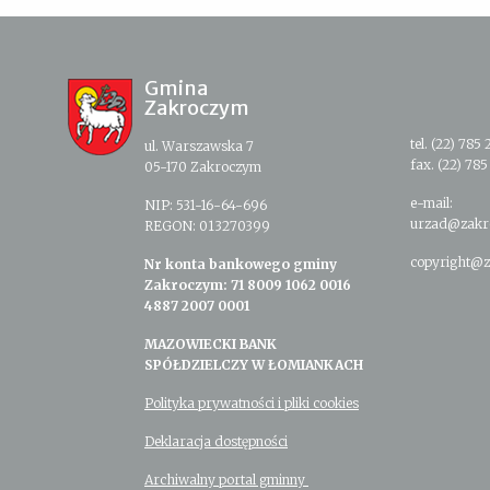
Gmina
Zakroczym
tel. (22) 785 
ul. Warszawska 7
fax. (22) 785
05-170 Zakroczym
e-mail:
NIP: 531-16-64-696
urzad@zakr
REGON: 013270399
copyright@z
Nr konta bankowego gminy
Zakroczym: 71 8009 1062 0016
4887 2007 0001
MAZOWIECKI BANK
SPÓŁDZIELCZY W ŁOMIANKACH
Polityka prywatności i pliki cookies
Deklaracja dostępności
Archiwalny portal gminny