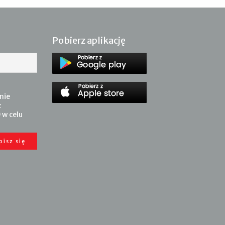
Pobierz aplikację
nie
z
 w celu