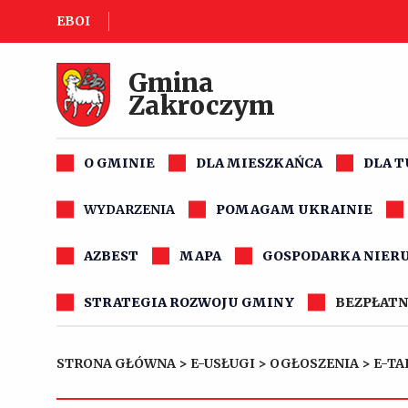
EBOI
Gmina
Zakroczym
O GMINIE
DLA MIESZKAŃCA
DLA 
WYDARZENIA
POMAGAM UKRAINIE
AZBEST
MAPA
GOSPODARKA NIER
STRATEGIA ROZWOJU GMINY
BEZPŁATN
STRONA GŁÓWNA
>
E-USŁUGI
>
OGŁOSZENIA
>
E-TA