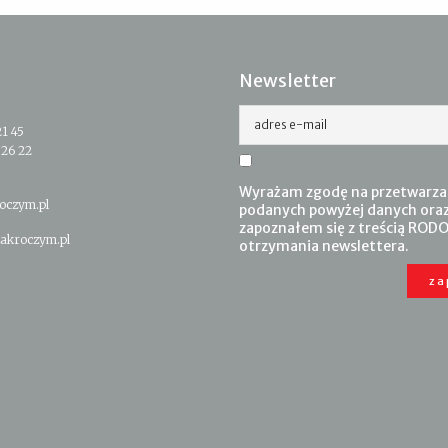
Newsletter
adres e-mail
21 45
 26 22
Wyrażam zgodę na przetwarza
oczym.pl
podanych powyżej danych ora
zapoznałem się z treścią RODO
akroczym.pl
otrzymania newslettera.