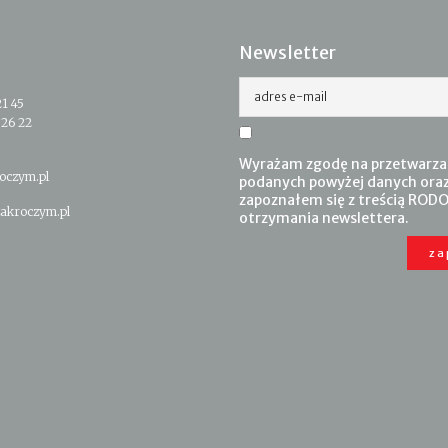
Newsletter
adres e-mail
21 45
 26 22
Wyrażam zgodę na przetwarza
oczym.pl
podanych powyżej danych ora
zapoznałem się z treścią RODO
akroczym.pl
otrzymania newslettera.