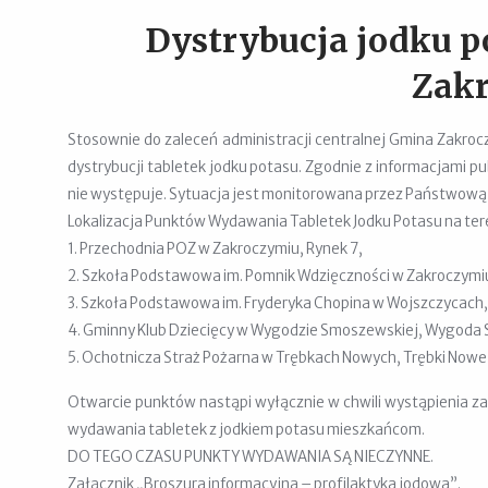
Dystrybucja jodku p
Zak
Stosownie do zaleceń administracji centralnej Gmina Zakro
dystrybucji tabletek jodku potasu.
Zgodnie z informacjami pu
nie występuje. Sytuacja jest monitorowana przez Państwową
Lokalizacja Punktów Wydawania Tabletek Jodku Potasu na te
1. Przechodnia POZ w Zakroczymiu, Rynek 7,
2. Szkoła Podstawowa im. Pomnik Wdzięczności w Zakroczymi
3. Szkoła Podstawowa im. Fryderyka Chopina w Wojszczycach,
4. Gminny Klub Dziecięcy w Wygodzie Smoszewskiej, Wygoda
5. Ochotnicza Straż Pożarna w Trębkach Nowych, Trębki Nowe
Otwarcie punktów nastąpi wyłącznie w chwili wystąpienia za
wydawania tabletek z jodkiem potasu mieszkańcom.
DO TEGO CZASU PUNKTY WYDAWANIA SĄ NIECZYNNE.
Załącznik „Broszura informacyjna – profilaktyka jodowa”.