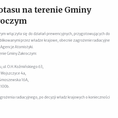
otasu na terenie Gminy
roczym
czym włączyła się do działań prewencyjnych, przygotowujących do
blikowanymi przez władze krajowe, obecnie zagrożenie radiacyjne
 Agencje Atomistyki.
renie Gminy Zakroczym:
u,
ul. O.H. Koźmińskiego 63,
 Wojszczyce 4a,
 Smoszewska 16A,
 100b.
grożenia radiacyjnego, po decyzji władz krajowych o konieczności