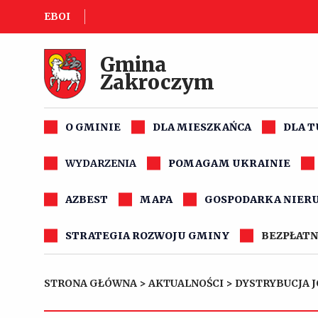
EBOI
Gmina
Zakroczym
O GMINIE
DLA MIESZKAŃCA
DLA 
WYDARZENIA
POMAGAM UKRAINIE
AZBEST
MAPA
GOSPODARKA NIER
STRATEGIA ROZWOJU GMINY
BEZPŁATN
STRONA GŁÓWNA
>
AKTUALNOŚCI
>
DYSTRYBUCJA 