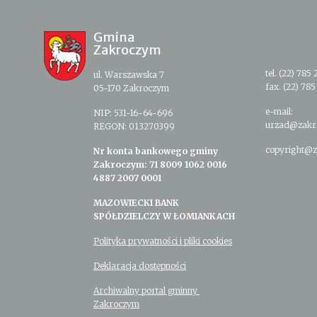
Gmina
Zakroczym
tel. (22) 785 
ul. Warszawska 7
fax. (22) 785
05-170 Zakroczym
e-mail:
NIP: 531-16-64-696
urzad@zakr
REGON: 013270399
copyright@z
Nr konta bankowego gminy
Zakroczym: 71 8009 1062 0016
4887 2007 0001
MAZOWIECKI BANK
SPÓŁDZIELCZY W ŁOMIANKACH
Polityka prywatności i pliki cookies
Deklaracja dostępności
Archiwalny portal gminny
Zakroczym