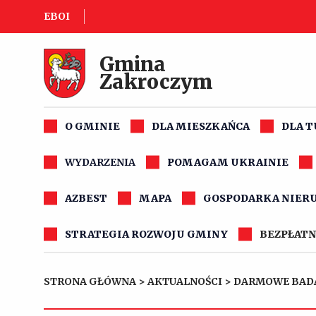
EBOI
Gmina
Zakroczym
O GMINIE
DLA MIESZKAŃCA
DLA 
WYDARZENIA
POMAGAM UKRAINIE
AZBEST
MAPA
GOSPODARKA NIER
STRATEGIA ROZWOJU GMINY
BEZPŁATN
STRONA GŁÓWNA
>
AKTUALNOŚCI
>
DARMOWE BAD