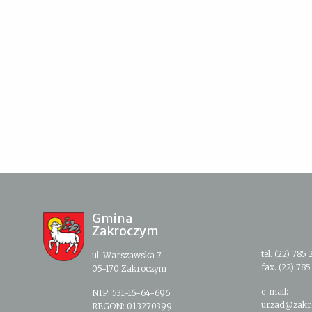
Gmina
Zakroczym
tel. (22) 785 
ul. Warszawska 7
fax. (22) 785
05-170 Zakroczym
e-mail:
NIP: 531-16-64-696
urzad@zakr
REGON: 013270399