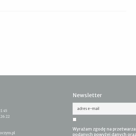
Newsletter
adres e-mail
21 45
 26 22
Wyrażam zgodę na przetwarza
oczym.pl
podanych powyżej danych ora