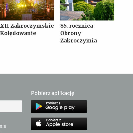
XII Zakroczymskie
85. rocznica
Kolędowanie
Obrony
Zakroczymia
Pobierz aplikację
nie
z