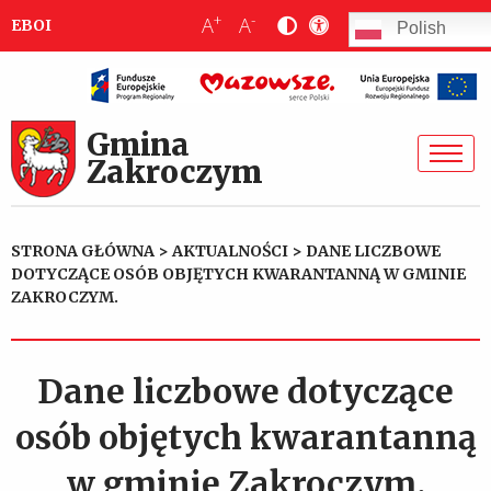
+
-
A
A
EBOI
Polish
Gmina
Zakroczym
STRONA GŁÓWNA
>
AKTUALNOŚCI
>
DANE LICZBOWE
DOTYCZĄCE OSÓB OBJĘTYCH KWARANTANNĄ W GMINIE
ZAKROCZYM.
Dane liczbowe dotyczące
osób objętych kwarantanną
w gminie Zakroczym.