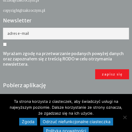
urzad@zakroczym.pl
copyright@zakroczym.pl
Newsletter
adres e-mail
Wyrażam zgodę na przetwarzanie podanych powyżej danych
oraz zapoznałem się z treścią RODO w celu otrzymania
newslettera.
Pobierz aplikację
Ta strona korzysta z ciasteczek, aby świadczyć usługi na
najwyższym poziomie. Dalsze korzystanie ze strony oznacza,
że zgadzasz się na ich użycie.
Zgoda
Odrzuć niefunkcjonalne ciasteczka
Polityka prywatności