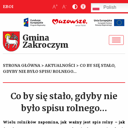
+
-
A
A
EBOI
Polish
Gmina
Zakroczym
STRONA GŁÓWNA
>
AKTUALNOŚCI
>
CO BY SIĘ STAŁO,
GDYBY NIE BYŁO SPISU ROLNEGO…
Co by się stało, gdyby nie
było spisu rolnego…
Wielu rolników zapomina, jak ważny jest spis rolny – jak