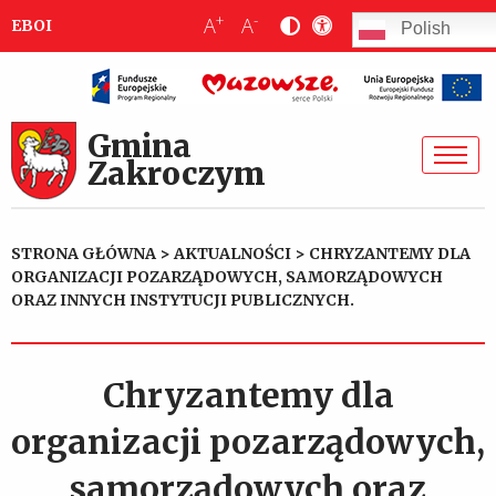
+
-
A
A
EBOI
Polish
Gmina
Zakroczym
STRONA GŁÓWNA
>
AKTUALNOŚCI
>
CHRYZANTEMY DLA
ORGANIZACJI POZARZĄDOWYCH, SAMORZĄDOWYCH
ORAZ INNYCH INSTYTUCJI PUBLICZNYCH.
Chryzantemy dla
organizacji pozarządowych,
samorządowych oraz