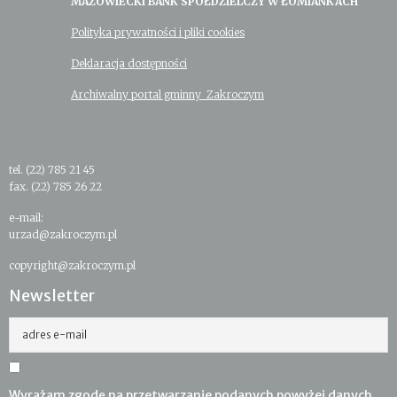
MAZOWIECKI BANK SPÓŁDZIELCZY W ŁOMIANKACH
Polityka prywatności i pliki cookies
Deklaracja dostępności
Archiwalny portal gminny Zakroczym
tel. (22) 785 21 45
fax. (22) 785 26 22
e-mail:
urzad@zakroczym.pl
copyright@zakroczym.pl
Newsletter
adres e-mail
Wyrażam zgodę na przetwarzanie podanych powyżej danych