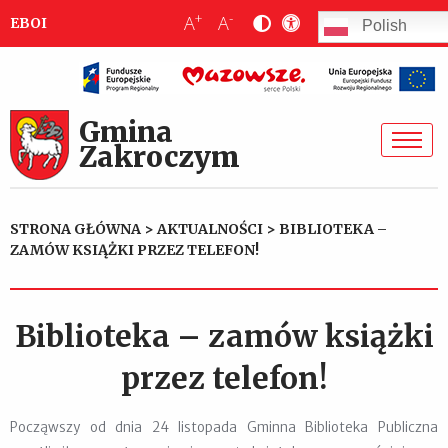
+
-
A
A
EBOI
Polish
Gmina
Zakroczym
STRONA GŁÓWNA
>
AKTUALNOŚCI
>
BIBLIOTEKA –
ZAMÓW KSIĄŻKI PRZEZ TELEFON!
Biblioteka – zamów książki
przez telefon!
Począwszy od dnia 24 listopada Gminna Biblioteka Publiczna