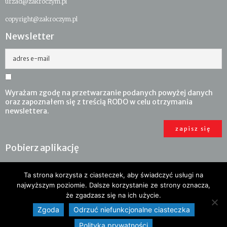
urzad@zakroczym.pl
copyright@zakroczym.pl
Newsletter
adres e-mail
Wyrażam zgodę na przetwarzanie podanych powyżej danych
oraz zapoznałem się z treścią RODO w celu otrzymania
newslettera.
Pobierz aplikację
Ta strona korzysta z ciasteczek, aby świadczyć usługi na
najwyższym poziomie. Dalsze korzystanie ze strony oznacza,
że zgadzasz się na ich użycie.
Zgoda
Odrzuć niefunkcjonalne ciasteczka
Polityka prywatności