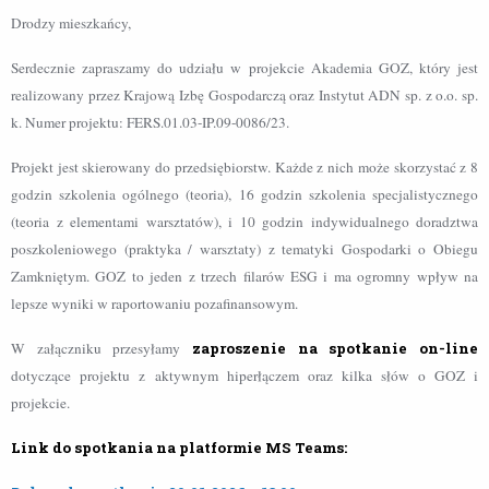
Drodzy mieszkańcy,
Serdecznie zapraszamy do udziału w projekcie Akademia GOZ, który jest
realizowany przez Krajową Izbę Gospodarczą oraz Instytut ADN sp. z o.o. sp.
k. Numer projektu: FERS.01.03-IP.09-0086/23.
Projekt jest skierowany do przedsiębiorstw. Każde z nich może skorzystać z 8
godzin szkolenia ogólnego (teoria), 16 godzin szkolenia specjalistycznego
(teoria z elementami warsztatów), i 10 godzin indywidualnego doradztwa
poszkoleniowego (praktyka / warsztaty) z tematyki Gospodarki o Obiegu
Zamkniętym. GOZ to jeden z trzech filarów ESG i ma ogromny wpływ na
lepsze wyniki w raportowaniu pozafinansowym.
W załączniku przesyłamy
zaproszenie na spotkanie on-line
dotyczące projektu z aktywnym hiperłączem oraz kilka słów o GOZ i
projekcie.
Link do spotkania na platformie MS Teams: