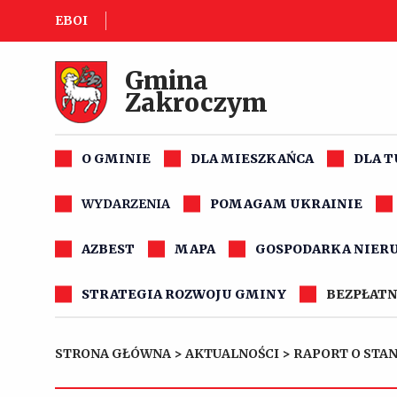
EBOI
Gmina
Zakroczym
O GMINIE
DLA MIESZKAŃCA
DLA 
WYDARZENIA
POMAGAM UKRAINIE
AZBEST
MAPA
GOSPODARKA NIER
STRATEGIA ROZWOJU GMINY
BEZPŁATN
STRONA GŁÓWNA
>
AKTUALNOŚCI
>
RAPORT O STAN