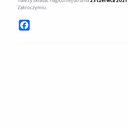
należy składać najpóźniej do dnia
23 czerwca 2021 
Zakroczymiu.
Facebook