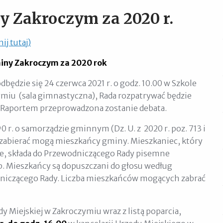
y Zakroczym za 2020 r.
ij tutaj)
miny Zakroczym za 20
20
rok
dbędzie się 24 czerwca 2021 r. o godz. 10.00 w Szkole
iu (sala gimnastyczna), Rada rozpatrywać będzie
d Raportem przeprowadzona zostanie debata.
90 r. o samorządzie gminnym (Dz. U. z 2020 r. poz. 713 i
 zabierać mogą mieszkańcy gminy. Mieszkaniec, który
ie, składa do Przewodniczącego Rady pisemne
b. Mieszkańcy są dopuszczani do głosu według
dniczącego Rady. Liczba mieszkańców mogących zabrać
 Miejskiej w Zakroczymiu wraz z listą poparcia,