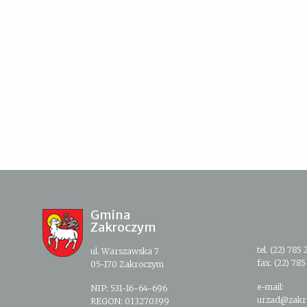
Gmina
Zakroczym
tel. (22) 785 
ul. Warszawska 7
fax. (22) 785
05-170 Zakroczym
e-mail:
NIP: 531-16-64-696
urzad@zakr
REGON: 013270399