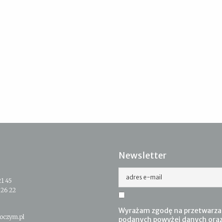
Newsletter
adres e-mail
21 45
 26 22
Wyrażam zgodę na przetwarza
oczym.pl
podanych powyżej danych ora