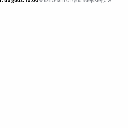
r. do
godz. 16.00
w kancelarii Urzędu Miejskiego w