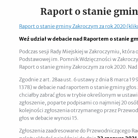
Raport o stanie gmin
Raport o stanie gminy Zakroczym za rok 2020 (klikn
Weź udział w debacie nad Raportem o stanie g
Podczas sesji Rady Miejskiej w Zakroczymiu, która o
Podstawowej im. Pomnik Wdzięczności w Zakroczym
Raport o stanie gminy Zakroczym za rok 2020. Na
Zgodnie z art. 28aa ust. 6 ustawy z dnia 8 marca 19
1378) w debacie nad raportem o stanie gminy głos
chciałby zabrać głos w trybie określonym w ustaw
zgłoszenie, poparte podpisami co najmniej 20 osó
kolejności zgłoszenia otrzymanego przez Przewo
głos w debacie wynosi 15.
Zgłoszenia zaadresowane do Przewodniczącego Rady