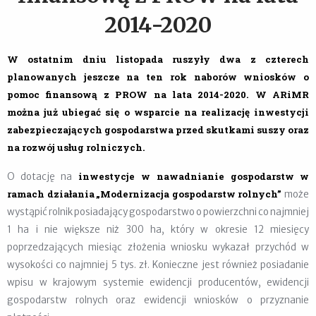
2014-2020
W ostatnim dniu listopada ruszyły dwa z czterech
planowanych jeszcze na ten rok naborów wniosków o
pomoc finansową z PROW na lata 2014-2020. W ARiMR
można już ubiegać się o wsparcie na realizację inwestycji
zabezpieczających gospodarstwa przed skutkami suszy oraz
na rozwój usług rolniczych.
inwestycje w nawadnianie gospodarstw
w
O dotację na
ramach działania
„Modernizacja gospodarstw rolnych”
może
wystąpić rolnik posiadający gospodarstwo o powierzchni
co najmniej
1 ha i nie większe niż 300 ha, który w okresie 12 miesięcy
poprzedzających miesiąc złożenia wniosku wykazał przychód w
wysokości co najmniej 5 tys. zł. Konieczne jest również posiadanie
wpisu w krajowym systemie ewidencji producentów, ewidencji
gospodarstw rolnych oraz ewidencji wniosków o przyznanie