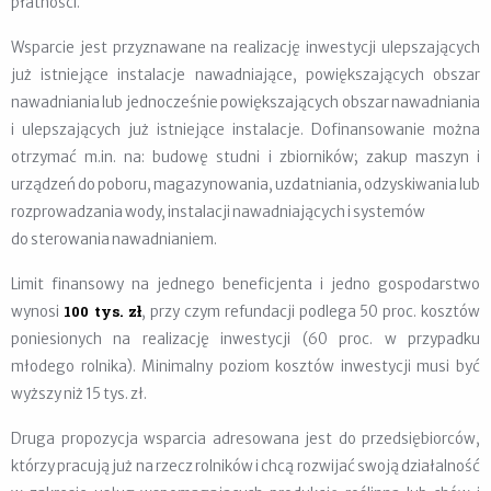
płatności.
Wsparcie jest przyznawane na realizację inwestycji ulepszających
już istniejące instalacje nawadniające, powiększających obszar
nawadniania lub jednocześnie powiększających obszar nawadniania
i ulepszających już istniejące instalacje. Dofinansowanie można
otrzymać m.in. na: budowę studni i zbiorników; zakup maszyn i
urządzeń do poboru, magazynowania, uzdatniania, odzyskiwania lub
rozprowadzania wody, instalacji nawadniających i systemów
do sterowania nawadnianiem.
Limit finansowy na jednego beneficjenta i jedno gospodarstwo
100 tys. zł
wynosi
, przy czym refundacji podlega 50 proc. kosztów
poniesionych na realizację inwestycji (60 proc.
w przypadku
młodego rolnika). Minimalny poziom kosztów inwestycji musi być
wyższy niż
15 tys. zł.
Druga propozycja wsparcia adresowana jest do przedsiębiorców,
którzy pracują już na rzecz rolników i chcą rozwijać swoją działalność