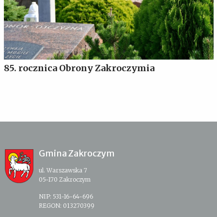
85. rocznica Obrony Zakroczymia
Gmina Zakroczym
ul. Warszawska 7
05-170 Zakroczym
NIP: 531-16-64-696
REGON: 013270399