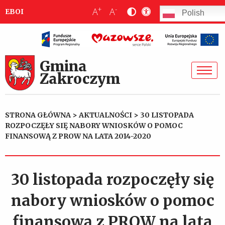
+
-
A
A
EBOI
Polish
Gmina
Zakroczym
STRONA GŁÓWNA
>
AKTUALNOŚCI
>
30 LISTOPADA
ROZPOCZĘŁY SIĘ NABORY WNIOSKÓW O POMOC
FINANSOWĄ Z PROW NA LATA 2014-2020
30 listopada rozpoczęły się
nabory wniosków o pomoc
finansową z PROW na lata