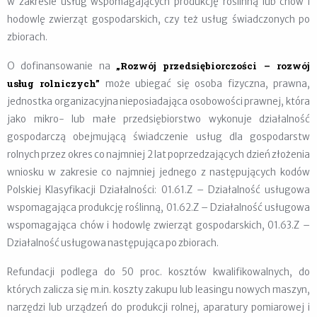
w zakresie usług wspomagających produkcję roślinną lub chów i
hodowlę zwierząt gospodarskich, czy też usług świadczonych po
zbiorach.
„Rozwój przedsiębiorczości – rozwój
O dofinansowanie na
usług rolniczych”
może ubiegać się osoba fizyczna, prawna,
jednostka organizacyjna nieposiadająca osobowości prawnej, która
jako mikro- lub małe przedsiębiorstwo wykonuje działalność
gospodarczą obejmującą świadczenie usług dla gospodarstw
rolnych przez okres co najmniej 2 lat poprzedzających dzień złożenia
wniosku w zakresie co najmniej jednego z następujących kodów
Polskiej Klasyfikacji Działalności: 01.61.Z – Działalność usługowa
wspomagająca produkcję roślinną, 01.62.Z – Działalność usługowa
wspomagająca chów i hodowlę zwierząt gospodarskich, 01.63.Z –
Działalność usługowa następująca po zbiorach.
Refundacji podlega do 50 proc. kosztów kwalifikowalnych, do
których zalicza się m.in. koszty zakupu lub leasingu nowych maszyn,
narzędzi lub urządzeń do produkcji rolnej, aparatury pomiarowej i