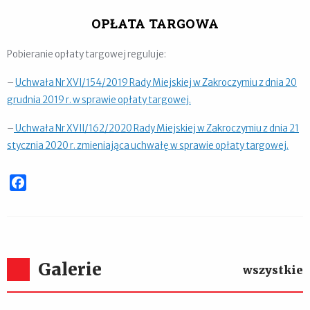
OPŁATA TARGOWA
Pobieranie opłaty targowej reguluje:
–
Uchwała Nr XVI/154/2019 Rady Miejskiej w Zakroczymiu z dnia 20
grudnia 2019 r. w sprawie opłaty targowej.
–
Uchwała Nr XVII/162/2020 Rady Miejskiej w Zakroczymiu z dnia 21
stycznia 2020 r. zmieniająca uchwałę w sprawie opłaty targowej.
Facebook
Galerie
wszystkie