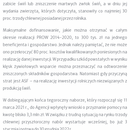
zabicie świń lub zniszczenie martwych zwłok świń, a w dniu jej
wydania zwierzęta, których dotyczyła, stanowiły co najmniej 30
proc. trzody chlewnej posiadanej przez rolnika.
Maksymalne dofinansowanie, jakie można otrzymać w całym
okresie realizacji PROW 2014-2020, to 300 tys. zł na jednego
beneficjenta i gospodarstwo. Jednak należy pamiętać, że nie może
ono przekroczyć 80 proc. kosztów kwalifikowanych poniesionych na
realizację danej inwestycji. W przypadku szkód powstałych w wyniku
klęsk żywiołowych wsparcie można przeznaczyć na odtworzenie
zniszczonych składników gospodarstwa. Natomiast gdy przyczyną
strat jest ASF – na realizację inwestycji rolniczych niezwiązanych z
produkcją świń.
W dobiegającym końca tegoroczny naborze, który rozpoczął się 11
marca 2021 r., do Agencji wpłynęły wnioski o przyznanie pomocy na
kwotę blisko 3,3 mln zł. W związku z trudną sytuacją na rynku trzody
chlewnej przyszłoroczny nabór wystartuje wcześniej, bo już 3
stycznia i potrwa do 30 grudnia 2022 r.