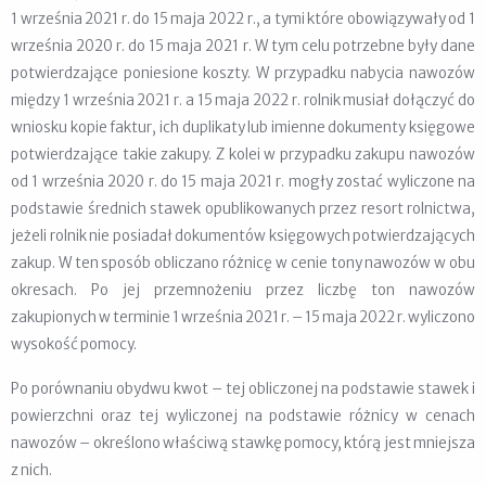
1 września 2021 r. do 15 maja 2022 r., a tymi które obowiązywały od 1
września 2020 r. do 15 maja 2021 r. W tym celu potrzebne były dane
potwierdzające poniesione koszty. W przypadku nabycia nawozów
między 1 września 2021 r. a 15 maja 2022 r. rolnik musiał dołączyć do
wniosku kopie faktur, ich duplikaty lub imienne dokumenty księgowe
potwierdzające takie zakupy. Z kolei w przypadku zakupu nawozów
od 1 września 2020 r. do 15 maja 2021 r. mogły zostać wyliczone na
podstawie średnich stawek opublikowanych przez resort rolnictwa,
jeżeli rolnik nie posiadał dokumentów księgowych potwierdzających
zakup. W ten sposób obliczano różnicę w cenie tony nawozów w obu
okresach. Po jej przemnożeniu przez liczbę ton nawozów
zakupionych w terminie 1 września 2021 r. – 15 maja 2022 r. wyliczono
wysokość pomocy.
Po porównaniu obydwu kwot – tej obliczonej na podstawie stawek i
powierzchni oraz tej wyliczonej na podstawie różnicy w cenach
nawozów – określono właściwą stawkę pomocy, którą jest mniejsza
z nich.