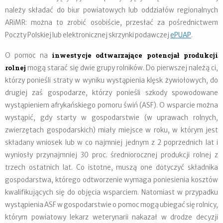
należy składać do biur powiatowych lub oddziałów regionalnych
ARiMR: można to zrobić osobiście, przesłać za pośrednictwem
Poczty Polskiej lub elektronicznej skrzynki podawczej
ePUAP
.
inwestycje odtwarzające potencjał produkcji
O pomoc na
rolnej
mogą starać się dwie grupy rolników. Do pierwszej należą ci,
którzy ponieśli straty w wyniku wystąpienia klęsk żywiołowych, do
drugiej zaś gospodarze, którzy ponieśli szkody spowodowane
wystąpieniem afrykańskiego pomoru świń (ASF). O wsparcie można
wystąpić, gdy starty w gospodarstwie (w uprawach rolnych,
zwierzętach gospodarskich) miały miejsce w roku, w którym jest
składany wniosek lub w co najmniej jednym z 2 poprzednich lat i
wyniosły przynajmniej 30 proc. średniorocznej produkcji rolnej z
trzech ostatnich lat. Co istotne, muszą one dotyczyć składnika
gospodarstwa, którego odtworzenie wymaga poniesienia kosztów
kwalifikujących się do objęcia wsparciem. Natomiast w przypadku
wystąpienia ASF w gospodarstwie o pomoc mogą ubiegać się rolnicy,
którym powiatowy lekarz weterynarii nakazał w drodze decyzji