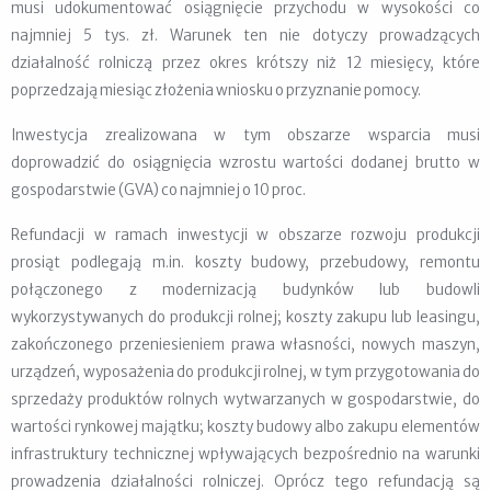
musi udokumentować osiągnięcie przychodu w wysokości co
najmniej 5 tys. zł. Warunek ten nie dotyczy prowadzących
działalność rolniczą przez okres krótszy niż 12 miesięcy, które
poprzedzają miesiąc złożenia wniosku o przyznanie pomocy.
Inwestycja zrealizowana w tym obszarze wsparcia musi
doprowadzić do osiągnięcia wzrostu wartości dodanej brutto w
gospodarstwie (GVA) co najmniej o 10 proc.
Refundacji w ramach inwestycji w obszarze rozwoju produkcji
prosiąt podlegają m.in. koszty budowy, przebudowy, remontu
połączonego z modernizacją budynków lub budowli
wykorzystywanych do produkcji rolnej; koszty zakupu lub leasingu,
zakończonego przeniesieniem prawa własności, nowych maszyn,
urządzeń, wyposażenia do produkcji rolnej, w tym przygotowania do
sprzedaży produktów rolnych wytwarzanych w gospodarstwie, do
wartości rynkowej majątku; koszty budowy albo zakupu elementów
infrastruktury technicznej wpływających bezpośrednio na warunki
prowadzenia działalności rolniczej. Oprócz tego refundacją są