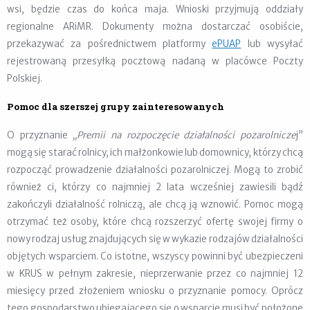
wsi, będzie czas do końca maja. Wnioski przyjmują oddziały
regionalne ARiMR. Dokumenty można dostarczać osobiście,
przekazywać za pośrednictwem platformy
ePUAP
lub wysyłać
rejestrowaną przesyłką pocztową nadaną w placówce Poczty
Polskiej.
Pomoc dla szerszej grupy zainteresowanych
O przyznanie
„Premii na rozpoczęcie działalności pozarolnicze
j”
mogą się starać rolnicy, ich małżonkowie lub domownicy, którzy chcą
rozpocząć prowadzenie działalności pozarolniczej. Mogą to zrobić
również ci, którzy co najmniej 2 lata wcześniej zawiesili bądź
zakończyli działalność rolniczą, ale chcą ją wznowić. Pomoc mogą
otrzymać też osoby, które chcą rozszerzyć ofertę swojej firmy o
nowy rodzaj usług znajdujących się w wykazie rodzajów działalności
objętych wsparciem. Co istotne, wszyscy powinni być ubezpieczeni
w KRUS w pełnym zakresie, nieprzerwanie przez co najmniej 12
miesięcy przed złożeniem wniosku o przyznanie pomocy. Oprócz
tego gospodarstwo ubiegającego się o wsparcie musi być położone