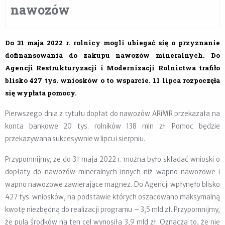
nawozów
Do 31 maja 2022 r. rolnicy mogli ubiegać się o przyznanie
dofinansowania do zakupu nawozów mineralnych. Do
Agencji Restrukturyzacji i Modernizacji Rolnictwa trafiło
blisko 427 tys. wniosków o to wsparcie. 11 lipca rozpoczęła
się wypłata pomocy.
Pierwszego dnia z tytułu dopłat do nawozów ARiMR przekazała na
konta bankowe 20 tys. rolników 138 mln zł. Pomoc będzie
przekazywana sukcesywnie w lipcu i sierpniu.
Przypomnijmy, że do 31 maja 2022 r. można było składać wnioski o
dopłaty do nawozów mineralnych innych niż wapno nawozowe i
wapno nawozowe zawierające magnez. Do Agencji wpłynęło blisko
427 tys. wniosków, na podstawie których oszacowano maksymalną
kwotę niezbędną do realizacji programu – 3,5 mld zł. Przypomnijmy,
że pula środków na ten cel wynosiła 3,9 mld zł. Oznacza to, że nie