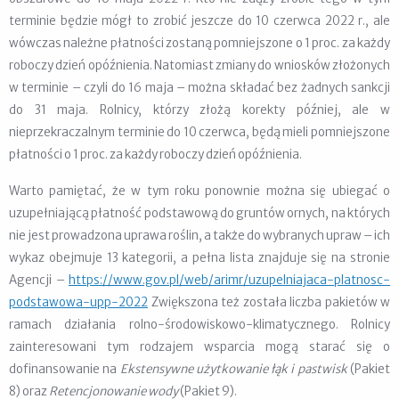
terminie będzie mógł to zrobić jeszcze do 10 czerwca 2022 r., ale
wówczas należne płatności zostaną pomniejszone o 1 proc. za każdy
roboczy dzień opóźnienia. Natomiast zmiany do wniosków złożonych
w terminie – czyli do 16 maja – można składać bez żadnych sankcji
do 31 maja. Rolnicy, którzy złożą korekty później, ale w
nieprzekraczalnym terminie do 10 czerwca, będą mieli pomniejszone
płatności o 1 proc. za każdy roboczy dzień opóźnienia.
Warto pamiętać, że w tym roku ponownie można się ubiegać o
uzupełniającą płatność podstawową do gruntów ornych, na których
nie jest prowadzona uprawa roślin, a także do wybranych upraw – ich
wykaz obejmuje 13 kategorii, a pełna lista znajduje się na stronie
Agencji –
https://www.gov.pl/web/arimr/uzupelniajaca-platnosc-
podstawowa-upp-2022
Zwiększona też została liczba pakietów w
ramach działania rolno-środowiskowo-klimatycznego. Rolnicy
zainteresowani tym rodzajem wsparcia mogą starać się o
dofinansowanie na
Ekstensywne użytkowanie łąk i pastwisk
(Pakiet
8) oraz
Retencjonowanie wody
(Pakiet 9).