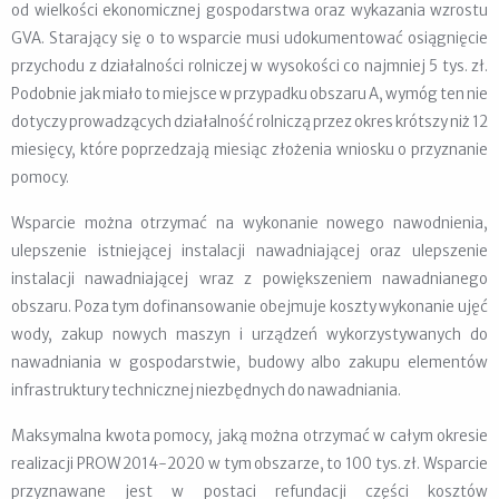
od wielkości ekonomicznej gospodarstwa oraz wykazania wzrostu
GVA. Starający się o to wsparcie musi udokumentować osiągnięcie
przychodu z działalności rolniczej w wysokości co najmniej 5 tys. zł.
Podobnie jak miało to miejsce w przypadku obszaru A, wymóg ten nie
dotyczy prowadzących działalność rolniczą przez okres krótszy niż 12
miesięcy, które poprzedzają miesiąc złożenia wniosku o przyznanie
pomocy.
Wsparcie można otrzymać na wykonanie nowego nawodnienia,
ulepszenie istniejącej instalacji nawadniającej oraz ulepszenie
instalacji nawadniającej wraz z powiększeniem nawadnianego
obszaru. Poza tym dofinansowanie obejmuje koszty wykonanie ujęć
wody, zakup nowych maszyn i urządzeń wykorzystywanych do
nawadniania w gospodarstwie, budowy albo zakupu elementów
infrastruktury technicznej niezbędnych do nawadniania.
Maksymalna kwota pomocy, jaką można otrzymać w całym okresie
realizacji PROW 2014-2020 w tym obszarze, to 100 tys. zł. Wsparcie
przyznawane jest w postaci refundacji części kosztów