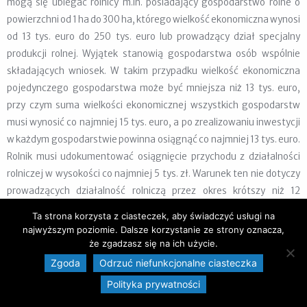
mogą się ubiegać rolnicy m.in. posiadający gospodarstwo rolne o
powierzchni od 1 ha do 300 ha, którego wielkość ekonomiczna wynosi
od 13 tys. euro do 250 tys. euro lub prowadzący dział specjalny
produkcji rolnej. Wyjątek stanowią gospodarstwa osób wspólnie
składających wniosek. W takim przypadku wielkość ekonomiczna
pojedynczego gospodarstwa może być mniejsza niż 13 tys. euro,
przy czym suma wielkości ekonomicznej wszystkich gospodarstw
musi wynosić co najmniej 15 tys. euro, a po zrealizowaniu inwestycji
w każdym gospodarstwie powinna osiągnąć co najmniej 13 tys. euro.
Rolnik musi udokumentować osiągnięcie przychodu z działalności
rolniczej w wysokości co najmniej 5 tys. zł. Warunek ten nie dotyczy
prowadzących działalność rolniczą przez okres krótszy niż 12
miesięcy, które poprzedzają miesiąc złożenia wniosku o przyznanie
Ta strona korzysta z ciasteczek, aby świadczyć usługi na
pomocy.
najwyższym poziomie. Dalsze korzystanie ze strony oznacza,
że zgadzasz się na ich użycie.
Inwestycja zrealizowana w tym obszarze wsparcia musi
Zgoda
Odrzuć niefunkcjonalne ciasteczka
doprowadzić do osiągnięcia wzrostu wartości dodanej brutto w
Polityka prywatności
gospodarstwie (GVA) co najmniej o 10 proc.