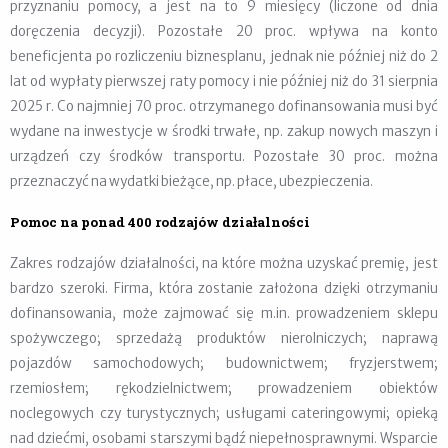
przyznaniu pomocy, a jest na to 9 miesięcy (liczone od dnia
doręczenia decyzji). Pozostałe 20 proc. wpływa na konto
beneficjenta po rozliczeniu biznesplanu, jednak nie później niż do 2
lat od wypłaty pierwszej raty pomocy i nie później niż do 31 sierpnia
2025 r. Co najmniej 70 proc. otrzymanego dofinansowania musi być
wydane na inwestycje w środki trwałe, np. zakup nowych maszyn i
urządzeń czy środków transportu. Pozostałe 30 proc. można
przeznaczyć na wydatki bieżące, np. płace, ubezpieczenia.
Pomoc na ponad 400 rodzajów działalności
Zakres rodzajów działalności, na które można uzyskać premię, jest
bardzo szeroki. Firma, która zostanie założona dzięki otrzymaniu
dofinansowania, może zajmować się m.in. prowadzeniem sklepu
spożywczego; sprzedażą produktów nierolniczych; naprawą
pojazdów samochodowych; budownictwem; fryzjerstwem;
rzemiosłem; rękodzielnictwem; prowadzeniem obiektów
noclegowych czy turystycznych; usługami cateringowymi; opieką
nad dziećmi, osobami starszymi bądź niepełnosprawnymi. Wsparcie