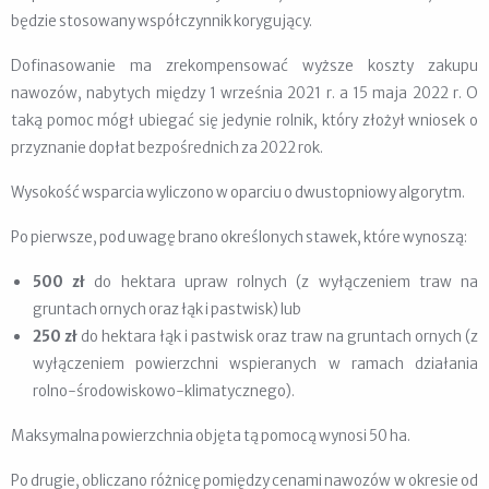
będzie stosowany współczynnik korygujący.
Dofinasowanie ma zrekompensować wyższe koszty zakupu
nawozów, nabytych między 1 września 2021 r. a 15 maja 2022 r. O
taką pomoc mógł ubiegać się jedynie rolnik, który złożył wniosek o
przyznanie dopłat bezpośrednich za 2022 rok.
Wysokość wsparcia wyliczono w oparciu o dwustopniowy algorytm.
Po pierwsze, pod uwagę brano określonych stawek, które wynoszą:
500 zł
do hektara upraw rolnych (z wyłączeniem traw na
gruntach ornych oraz łąk i pastwisk) lub
250 zł
do hektara łąk i pastwisk oraz traw na gruntach ornych (z
wyłączeniem powierzchni wspieranych w ramach działania
rolno-środowiskowo-klimatycznego).
Maksymalna powierzchnia objęta tą pomocą wynosi 50 ha.
Po drugie, obliczano różnicę pomiędzy cenami nawozów w okresie od