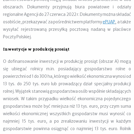
obszarach. Dokumenty przyjmują biura powiatowe i odziały
regionalne Agencji do 27 czerwca 2022 r. Dokumenty można składać
osobiście, przekazywać za pośrednictwem platformy
ePUAP
, a także
wysyłać rejestrowaną przesyłką pocztową nadaną w placówce
Poczty Polskiej.
Inwestycje w produkcję prosiąt
O
dofinansowanie inwestycji w produkcję prosiąt (obszar A) mogą
się ubiegać rolnicy m.in. posiadający gospodarstwo rolne o
powierzchni od 1 do 300 ha, którego wielkość ekonomiczna wynosi od
13 tys. do 250 tys. euro lub prowadzący dział specjalny produkcji
rolnej. Wyjątek stanowią gospodarstwa osób wspólnie składających
wniosek. W takim przypadku wielkość ekonomiczna pojedynczego
gospodarstwa może być mniejsza niż 13 tys. euro, przy czym suma
wielkości ekonomicznej wszystkich gospodarstw musi wynosić co
najmniej 15 tys. euro, a po zrealizowaniu inwestycji w każdym
gospodarstwie powinna osiągnąć co najmniej 13 tys. euro. Rolnik