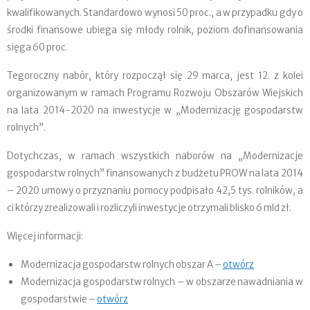
kwalifikowanych. Standardowo wynosi 50 proc., a w przypadku gdy o
środki finansowe ubiega się młody rolnik, poziom dofinansowania
sięga 60 proc.
Tegoroczny nabór, który rozpoczął się 29 marca, jest 12. z kolei
organizowanym w ramach Programu Rozwoju Obszarów Wiejskich
na lata 2014-2020 na inwestycje w „Modernizację gospodarstw
rolnych”.
Dotychczas, w ramach wszystkich naborów na „Modernizacje
gospodarstw rolnych” finansowanych z budżetu PROW na lata 2014
– 2020 umowy o przyznaniu pomocy podpisało 42,5 tys. rolników, a
ci którzy zrealizowali i rozliczyli inwestycje otrzymali blisko 6 mld zł.
Więcej informacji:
Modernizacja gospodarstw rolnych obszar A –
otwórz
Modernizacja gospodarstw rolnych – w obszarze nawadniania w
gospodarstwie –
otwórz