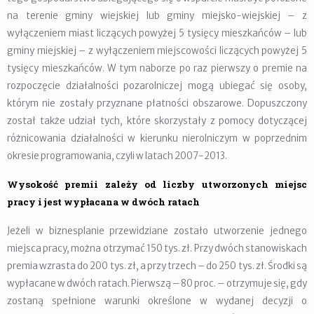
na terenie gminy wiejskiej lub gminy miejsko-wiejskiej – z
wyłączeniem miast liczących powyżej 5 tysięcy mieszkańców – lub
gminy miejskiej – z wyłączeniem miejscowości liczących powyżej 5
tysięcy mieszkańców. W tym naborze po raz pierwszy o premie na
rozpoczęcie działalności pozarolniczej mogą ubiegać się osoby,
którym nie zostały przyznane płatności obszarowe. Dopuszczony
został także udział tych, które skorzystały z pomocy dotyczącej
różnicowania działalności w kierunku nierolniczym w poprzednim
okresie programowania, czyli w latach 2007-2013.
Wysokość premii zależy od liczby utworzonych miejsc
pracy i jest wypłacana w dwóch ratach
Jeżeli w biznesplanie przewidziane zostało utworzenie jednego
miejsca pracy, można otrzymać 150 tys. zł. Przy dwóch stanowiskach
premia wzrasta do 200 tys. zł, a przy trzech – do 250 tys. zł. Środki są
wypłacane w dwóch ratach. Pierwszą – 80 proc. – otrzymuje się, gdy
zostaną spełnione warunki określone w wydanej decyzji o