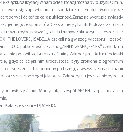
e książki. Na licytacji w namiocie fundacji można było uzyskać m.in.
ie pojawiła się zapowiadana niespodzianka… Freddie Mercury we
cert porwał do tańca całą publiczność. Zaraz po występie gwiazdy
zez jednego ze sponsorów Czesio Energy Drink. Podczas Gali disco
ności można było usłyszeć „Takich tłumów Zakroczym to jeszcze nie
WOX, THE LOVERS, ISABELLA czekali na gwiazdę wieczoru – zespół
zinie 20:00 publiczność krzycząc „ZENEK, ZENEK, ZENEK” czekała na
 scenie pojawił się Burmistrz Gminy Zakroczym – Artur Ciecierski
ie, gdyż to dzięki nim uroczystości były zrobione z ogromnym
ób, rynek został zapełniony po brzegi, a wszyscy z uśmiechami
ę pokaz sztucznych ogni jakiego w Zakroczymiu jeszcze nie było – a
y pojawił się Zenon Martyniuk, a zespół AKCENT zagrał ostatnią
mia.
szem Kobuszewskim – DJ MARIO.