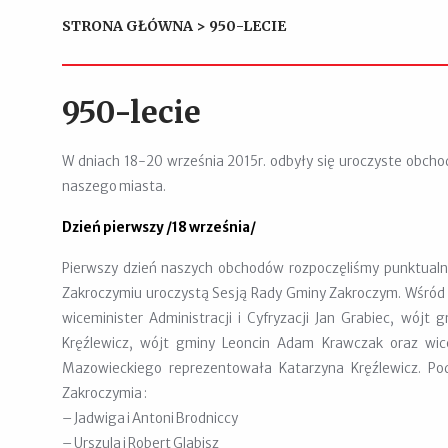
STRONA GŁÓWNA
>
950-LECIE
950-lecie
W dniach 18-20 września 2015r. odbyły się uroczyste obcho
naszego miasta.
Dzień pierwszy /18 września/
Pierwszy dzień naszych obchodów rozpoczęliśmy punktualn
Zakroczymiu uroczystą Sesją Rady Gminy Zakroczym. Wśród g
wiceminister Administracji i Cyfryzacji Jan Grabiec, wój
Kręźlewicz, wójt gminy Leoncin Adam Krawczak oraz wi
Mazowieckiego reprezentowała Katarzyna Kręźlewicz. Pod
Zakroczymia :
– Jadwiga i Antoni Brodniccy
– Urszula i Robert Glabisz