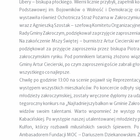
Libery – biskupa płockiego. Wierni licznie przybyli, zapełnili 
Podstawowej im. Bojowników o Wolność i Demokrację ora
wystawiła również Ochotnicza Straż Pożarna w Zakroczymiu i
wraz z Agnieszką Szostak – szefową Komitetu Organizacyjn
Rady Gminy Zakroczym, podziękował za przyjęcie zaproszenia prz
Na zakończenie Mszy Świętej – burmistrz Artur Ciecierski
podziękował za przyjęcie zaproszenia przez biskupa Piotra i 
zakroczymskim rynku. Pod pomnikiem latarnią złożono wiąz
Gminy Artur Ciecierski, po czym zaproszeni goście zabrali gło
wszystkiego co najlepsze.
Chwilę po godzinie 13:00 na scenie pojawił się Reprezentac
występem wszystkich mieszkańców. Po koncercie odbyły się
młodzieży zakroczymskiej, zostały wręczone dyplomy za udz
tegoroczny konkurs na „Najładniejszy balkon w Gminie Zakr
widzów swoim talentami. Warto wspomnieć że występ ni
Kabacińskiej. Po występie naszej utalentowanej młodzieży pun
Kulfon, którzy rozbawili milusińskich swoich śpiewem. P
Ambasadorem Fundacji MOC – Dariuszem Dziekanowskim. Zapr