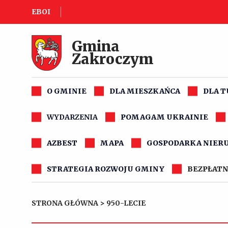
EBOI
Gmina
Zakroczym
O GMINIE
DLA MIESZKAŃCA
DLA 
WYDARZENIA
POMAGAM UKRAINIE
AZBEST
MAPA
GOSPODARKA NIER
STRATEGIA ROZWOJU GMINY
BEZPŁATN
STRONA GŁÓWNA
>
950-LECIE