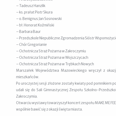
– Tadeusz Hanzlik
– ks. prałat Piotr Skura
– o. Benignus Jan Sosnowski
– bł. Honorat Koźmiński
– Barbara Baur
– Przedszkole Niepubliczne Zgromadzenia Sióstr Wspomożyci
– Chór Gregorianie
– Ochotnicza Straż Pożarna w Zakroczymiu
– Ochotnicza Straż Pożarna w Wojszczycach
– Ochotnicza Straż Pożarna w Trębkach Nowych
Marszałek Województwa Mazowieckiego wręczył z okazji
mieszkańców.
Po uroczystej sesji złożone zostały kwiaty pod pomnikiem 
udali się do Sali Gimnastycznej Zespołu Szkolno-Przedszk
Zakroczymia.
Otwarciu wystawy towarzyszył koncert zespołu MAKE ME FEEL,
wspólnie bawić się z okazji święta miasta.