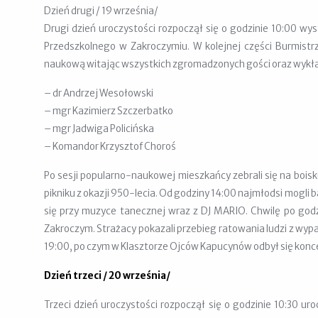
Dzień drugi / 19 września/
Drugi dzień uroczystości rozpoczął się o godzinie 10:00 w
Przedszkolnego w Zakroczymiu. W kolejnej części Burmistr
naukową witając wszystkich zgromadzonych gości oraz wykład
– dr Andrzej Wesołowski
– mgr Kazimierz Szczerbatko
– mgr Jadwiga Policińska
– Komandor Krzysztof Choroś
Po sesji popularno-naukowej mieszkańcy zebrali się na bois
pikniku z okazji 950-lecia. Od godziny 14:00 najmłodsi mogli b
się przy muzyce tanecznej wraz z DJ MARIO. Chwilę po godz
Zakroczym. Strażacy pokazali przebieg ratowania ludzi z wy
19:00, po czym w Klasztorze Ojców Kapucynów odbył się konc
Dzień trzeci / 20 września/
Trzeci dzień uroczystości rozpoczął się o godzinie 10:30 u