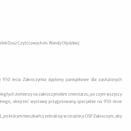
elek Dusz Czyśćcowych im. Wandy Olędzkiej
 950 lecia Zakroczymia dyplomy pamiątkowe dla zasłużonych
poległych żołnierzy na zakroczymskim cmentarzu, po czym wszyscy
olnego, obejrzeć wystawę przygotowaną specjalnie na 950-lecie
 po którym mieszkańcy zebrali się w strażnicy OSP Zakroczym, aby