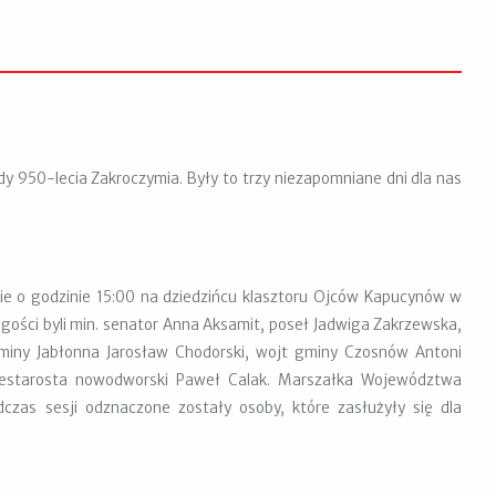
dy 950-lecia Zakroczymia.
Były to trzy niezapomniane dni dla nas
ie o godzinie 15:00 na dziedzińcu klasztoru Ojców Kapucynów w
ości byli min. senator Anna Aksamit, poseł Jadwiga Zakrzewska,
t gminy Jabłonna Jarosław Chodorski, wojt gminy Czosnów Antoni
cestarosta nowodworski Paweł Calak. Marszałka Województwa
czas sesji odznaczone zostały osoby, które zasłużyły się dla