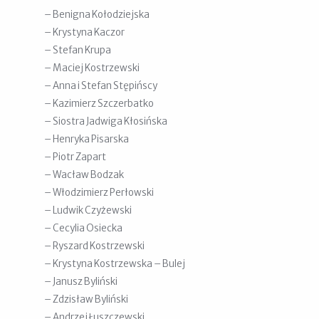
– Benigna Kołodziejska
– Krystyna Kaczor
– Stefan Krupa
– Maciej Kostrzewski
– Anna i Stefan Stępińscy
– Kazimierz Szczerbatko
– Siostra Jadwiga Kłosińska
– Henryka Pisarska
– Piotr Zapart
– Wacław Bodzak
– Włodzimierz Perłowski
– Ludwik Czyżewski
– Cecylia Osiecka
– Ryszard Kostrzewski
– Krystyna Kostrzewska – Bulej
– Janusz Byliński
– Zdzisław Byliński
– Andrzej Łuszczewski