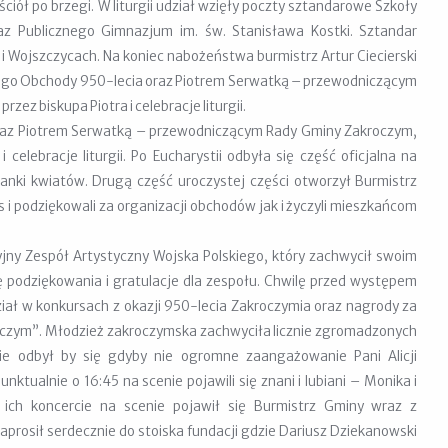
kościół po brzegi. W liturgii udział wzięły poczty sztandarowe Szkoły
z Publicznego Gimnazjum im. św. Stanisława Kostki. Sztandar
 Wojszczycach. Na koniec nabożeństwa burmistrz Artur Ciecierski
ego Obchody 950-lecia oraz Piotrem Serwatką – przewodniczącym
ez biskupa Piotra i celebracje liturgii.
 wraz Piotrem Serwatką – przewodniczącym Rady Gminy Zakroczym,
celebracje liturgii. Po Eucharystii odbyła się część oficjalna na
anki kwiatów. Drugą część uroczystej części otworzył Burmistrz
s i podziękowali za organizacji obchodów jak i życzyli mieszkańcom
yjny Zespół Artystyczny Wojska Polskiego, który zachwycił swoim
 podziękowania i gratulacje dla zespołu. Chwilę przed występem
iał w konkursach z okazji 950-lecia Zakroczymia oraz nagrody za
oczym”. Młodzież zakroczymska zachwyciła licznie zgromadzonych
e odbył by się gdyby nie ogromne zaangażowanie Pani Alicji
ktualnie o 16:45 na scenie pojawili się znani i lubiani – Monika i
o ich koncercie na scenie pojawił się Burmistrz Gminy wraz z
osił serdecznie do stoiska fundacji gdzie Dariusz Dziekanowski