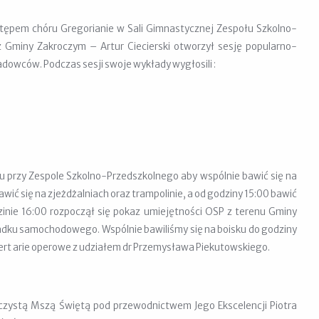
ystępem chóru Gregorianie w Sali Gimnastycznej Zespołu Szkolno-
z Gminy Zakroczym – Artur Ciecierski otworzył sesję popularno-
owców. Podczas sesji swoje wykłady wygłosili :
ku przy Zespole Szkolno-Przedszkolnego aby wspólnie bawić się na
awić się na zjeżdżalniach oraz trampolinie, a od godziny 15:00 bawić
inie 16:00 rozpoczął się pokaz umiejętności OSP z terenu Gminy
padku samochodowego. Wspólnie bawiliśmy się na boisku do godziny
ert arie operowe z udziałem dr Przemysława Piekutowskiego.
roczystą Mszą Świętą pod przewodnictwem Jego Ekscelencji Piotra