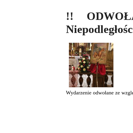
!! ODWOŁA
Niepodległośc
Wydarzenie odwołane ze wzglę