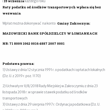
15 września
i
każdego roku
Raty podatku od środków transportowych wpłaca się bez
wezwania
.
Gminy Zakroczym:
Wpłat można dokonywać na konto
MAZOWIECKI BANK SPÓŁDZIELCZY W ŁOMIANKACH
NR: 71 8009 1062 0016 4887 2007 0001
Podstawa prawna:
1) Ustawy z dnia 12 stycznia 1991 r. o podatkach i opłatach lokalnych
(Dz. U. z 2019 r. poz. 1170)
2) Uchwały nr II/8/2018 Rady Miejskiej w Zakroczymiu z dnia 23
listopada 2018 r. w sprawie stawek podatku od środków
transportowych
3) Ustawy z dnia 29 sierpnia 1997 r. Ordynacja podatkowa (Dz. U.