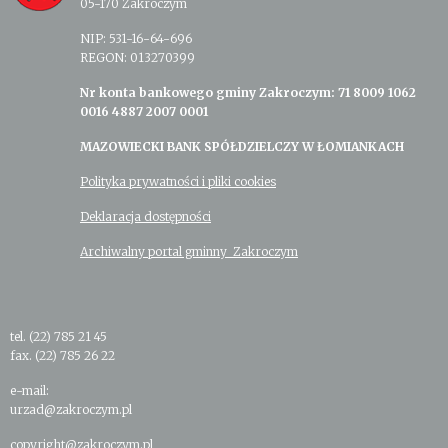
05-170 Zakroczym
NIP: 531-16-64-696
REGON: 013270399
Nr konta bankowego gminy Zakroczym: 71 8009 1062
0016 4887 2007 0001
MAZOWIECKI BANK SPÓŁDZIELCZY W ŁOMIANKACH
Polityka prywatności i pliki cookies
Deklaracja dostępności
Archiwalny portal gminny Zakroczym
tel. (22) 785 21 45
fax. (22) 785 26 22
e-mail:
urzad@zakroczym.pl
copyright@zakroczym.pl