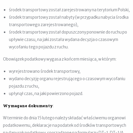
środek transportowy został zarejestrowany na terytorium Polski,
środek transportowy został nabyty (w przypadku nabycia środka
transportowego zarejestrowanego),
środek transportowy został dopuszczony ponownie do ruchu po
upływie czasu, na jaki została wydana decyzja o czasowym
wycofaniu tego pojazdu z ruchu.
Obowiązek podatkowy wygasa z końcem miesiąca, w którym:
wyrejestrowano środek transportowy,
wydano decyzję organu rejestrującego o czasowym wycofaniu
pojazdu z ruchu,
upłynął czas, na jaki powierzono pojazd.
Wymagane dokumenty
:
W terminie do dnia 15 lutego należy składać właściwemu organowi
podatkowemu, deklaracje na podatek od środków transportowych
na dany rok podatkowy, sporządzone na formularzu DT-1, DT-1/A