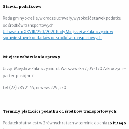
Stawki podatkowe
Rada gminy określa, w drodze uchwały, wysokość stawek podatku
od środków transportowych
Uchwała nr XXVIII/250/2020 Rady Miejskiej w Zakroczymiu w
sprawie stawek podatków od środków transportowych
.
Miejsce załatwienia sprawy:
Urząd Miejski w Zakroczymiu, ul. Warszawska 7, 05-170 Zakroczym –
parter, pokój nr 7,
tel. (22) 785 21 45, nr wew. 229, 230
Terminy płatności podatku od środków transportowych:
15 lutego
Podatek płatny jest w 2 równych ratach w terminie do dnia